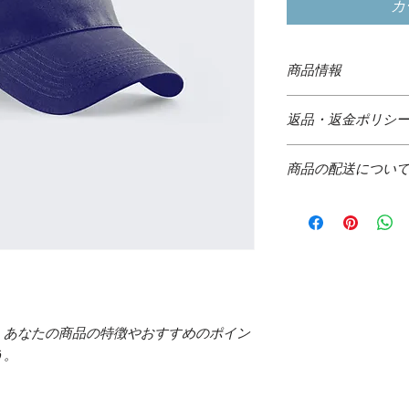
カ
商品情報
商品の詳細を入力し
返品・返金ポリシ
明に加え、商品の特
しましょう。
返品・返金ポリシー
商品の配送につい
満足しなかった場合
の手順などを説明し
配送地域、料金、所
顧客からの信頼を獲
する情報を入力して
だけます。
とで顧客からの信頼
いただけます。
。あなたの商品の特徴やおすすめのポイン
う。