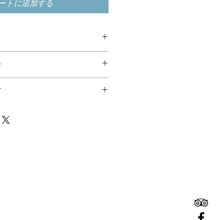
ートに追加する
てください。サイズ、素材、取扱説
ー
徴やおすすめのポイントなどを説明
を入力してください。顧客が商品に
て
や、不備があった場合に行う手続き
ましょう。内容を明確にすることで
要時間、梱包など、商品の配送に関
得し、安心して商品を購入していた
ください。配送情報を明確にするこ
を獲得し、安心して商品を購入して