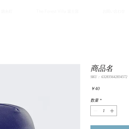
ge 錦糸町
The Forest Villa 富士宮
お問い合わせ
商品名
SKU： 632835642834572
価
￥40
格
数量
*