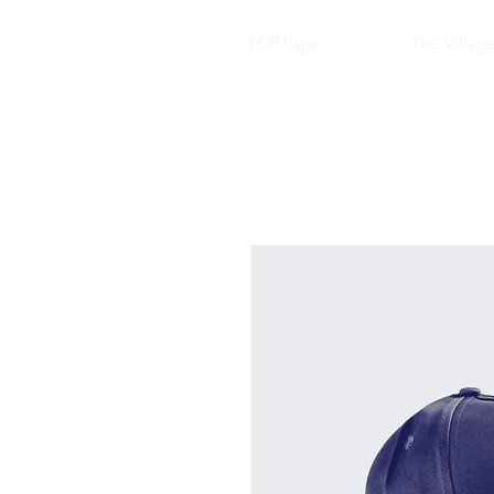
TOP Page
The Villa